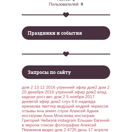
Пользователей:
0
Праздники и события
Запросы по сайту
дом 2 13 12 2016 утренний эфир дом2
дом 2
20 декабря 2016 утренний эфир дом2
влад
кадони рост вес
дом 2 5 ноября 2017
дневной эфир дом2
слух 6 6
надежда
ермакова твиттер
ведущий андрей черкасов
отзывы
яна земит слухи
Алексей Адеев
инстаграм
Анна Моисеева инстаграм
Григорий Чибизов instagram
Ельшин Евгений
в черном списке
фотографии Алексей
Пермяков видео
дом 2 4725 день 17 апреля