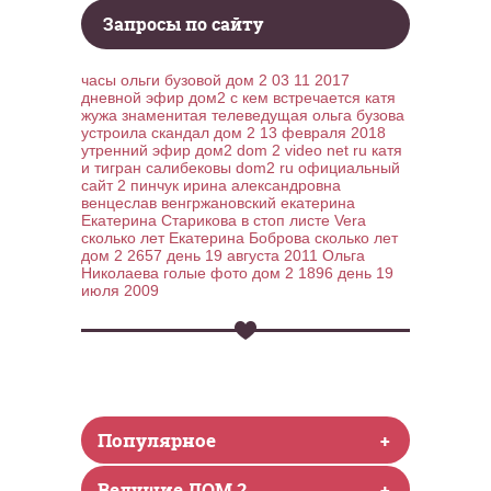
Запросы по сайту
часы ольги бузовой
дом 2 03 11 2017
дневной эфир дом2
с кем встречается катя
жужа
знаменитая телеведущая ольга бузова
устроила скандал
дом 2 13 февраля 2018
утренний эфир дом2
dom 2 video net ru
катя
и тигран салибековы
dom2 ru официальный
сайт 2
пинчук ирина александровна
венцеслав венгржановский екатерина
Екатерина Старикова в стоп листе
Vera
сколько лет
Екатерина Боброва сколько лет
дом 2 2657 день 19 августа 2011
Ольга
Николаева голые фото
дом 2 1896 день 19
июля 2009
Популярное
+
Ведущие ДОМ 2
+