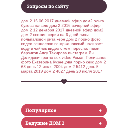
Запросы по сайту
дом 2 16 06 2017 дневной эфир дом2
ольга
бузова начало
дом 2 2016 вечерний эфир
дом 2 12 декабря 2017 дневной эфир дом2
дом 2 свежие серии на 6 дней
лизы
полыгаловой
рита керн дом 2 порно фото
видео
венцеслав венгржановский наливает
воду в чайник видео
с кем переспал иван
барзиков
Алсу Тахирова инстаграм
Ян
Долидович porno sex video
Роман Поливанов
фото
Екатерина Кузнецова порно секс
дом 2
63 день 12 июля 2004
дом 2 5412 день 5
марта 2019
дом 2 4827 день 28 июля 2017
Популярное
+
Ведущие ДОМ 2
+