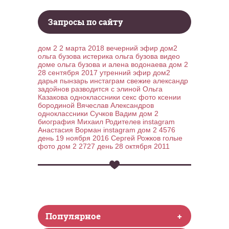
Запросы по сайту
дом 2 2 марта 2018 вечерний эфир дом2
ольга бузова истерика
ольга бузова видео
доме
ольга бузова и алена водонаева
дом 2
28 сентября 2017 утренний эфир дом2
дарья пынзарь инстаграм свежие
александр
задойнов разводится с элиной
Ольга
Казакова одноклассники
секс фото ксении
бородиной
Вячеслав Александров
одноклассники
Сучков Вадим дом 2
биография
Михаил Родителев instagram
Анастасия Ворман instagram
дом 2 4576
день 19 ноября 2016
Сергей Рожков голые
фото
дом 2 2727 день 28 октября 2011
Популярное
+