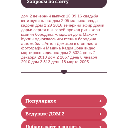
Запросы по сайту
дом 2 вечерний выпуск 16 09 16
свадьба
кати жужи олега
дом 2 05
машина влада
кадони
дом 2 29 2016 вечерний эфир
драки
дарьи сергея пынзарей
приход риты керн
ксения бородина младшая дочь
Максим
Кухтин одноклассники
ксения бородина
автомобиль
Антон Димаков в стоп листе
фотографии Мадина Кадрашова видео
мартиросовадианна
дом 2 5324 день 7
декабря 2018
дом 2 2067 день 6 января
2010
дом 2 312 день 18 марта 2005
Популярное
+
Ведущие ДОМ 2
+
Добавь сайт в соцсеть
+