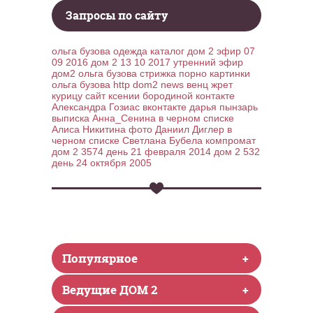
Запросы по сайту
ольга бузова одежда каталог
дом 2 эфир 07
09 2016
дом 2 13 10 2017 утренний эфир
дом2
ольга бузова стрижка
порно картинки
ольга бузова
http dom2 news
венц жрет
курицу
сайт ксении бородиной контакте
Александра Гозиас вконтакте
дарья пынзарь
выписка
Анна_Сенина в черном списке
Алиса Никитина фото
Даниил Диглер в
черном списке
Светлана Бубела компромат
дом 2 3574 день 21 февраля 2014
дом 2 532
день 24 октября 2005
Популярное
+
Ведущие ДОМ 2
+