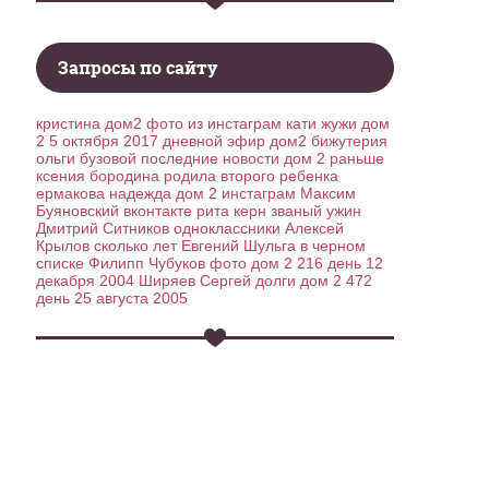
Запросы по сайту
кристина дом2
фото из инстаграм кати жужи
дом
2 5 октября 2017 дневной эфир дом2
бижутерия
ольги бузовой
последние новости дом 2 раньше
ксения бородина родила второго ребенка
ермакова надежда дом 2 инстаграм
Максим
Буяновский вконтакте
рита керн званый ужин
Дмитрий Ситников одноклассники
Алексей
Крылов сколько лет
Евгений Шульга в черном
списке
Филипп Чубуков фото
дом 2 216 день 12
декабря 2004
Ширяев Сергей долги
дом 2 472
день 25 августа 2005