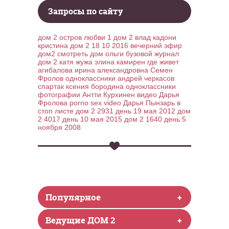
Запросы по сайту
дом 2 остров любви 1
дом 2 влад кадони
кристина
дом 2 18 10 2016 вечерний эфир
дом2
смотреть дом ольги бузовой
журнал
дом 2 катя жужа
элина камирен
где живет
агибалова ирина александровна
Семен
Фролов одноклассники
андрей черкасов
спартак
ксения бородина одноклассники
фотографии Антти Курхинен видео
Дарья
Фролова porno sex video
Дарья Пынзарь в
стоп листе
дом 2 2931 день 19 мая 2012
дом
2 4017 день 10 мая 2015
дом 2 1640 день 5
ноября 2008
Популярное
+
Ведущие ДОМ 2
+