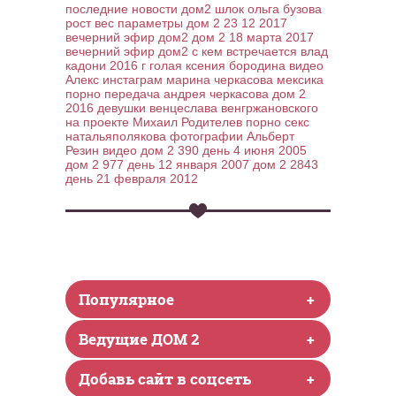
последние новости дом2 шлок
ольга бузова
рост вес параметры
дом 2 23 12 2017
вечерний эфир дом2
дом 2 18 марта 2017
вечерний эфир дом2
с кем встречается влад
кадони 2016 г
голая ксения бородина видео
Алекс инстаграм
марина черкасова мексика
порно
передача андрея черкасова дом 2
2016
девушки венцеслава венгржановского
на проекте
Михаил Родителев порно секс
натальяполякова
фотографии Альберт
Резин видео
дом 2 390 день 4 июня 2005
дом 2 977 день 12 января 2007
дом 2 2843
день 21 февраля 2012
Популярное
+
Ведущие ДОМ 2
+
Добавь сайт в соцсеть
+