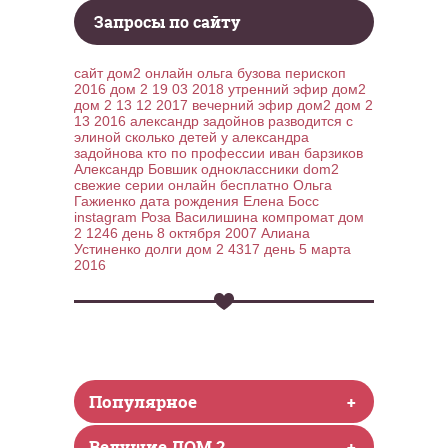
Запросы по сайту
сайт дом2 онлайн
ольга бузова перископ
2016
дом 2 19 03 2018 утренний эфир дом2
дом 2 13 12 2017 вечерний эфир дом2
дом 2
13 2016
александр задойнов разводится с
элиной
сколько детей у александра
задойнова
кто по профессии иван барзиков
Александр Бовшик одноклассники
dom2
свежие серии онлайн бесплатно
Ольга
Гажиенко дата рождения
Елена Босс
instagram
Роза Василишина компромат
дом
2 1246 день 8 октября 2007
Алиана
Устиненко долги
дом 2 4317 день 5 марта
2016
Популярное
+
Ведущие ДОМ 2
+