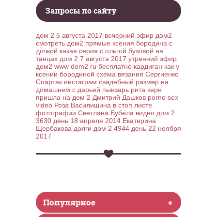
Запросы по сайту
дом 2 5 августа 2017 вечерний эфир дом2
смотреть дом2 прямые
ксения бородина с
дочкой
какая серия с ольгой бузовой на
танцах
дом 2 7 августа 2017 утренний эфир
дом2
www dom2 ru бесплатно
кардиган как у
ксении бородиной схема вязания
Сергиенко
Спартак инстаграм
свадебный размер на
домашнем с дарьей пынзарь
рита керн
пришла на дом 2
Дмитрий Дашков porno sex
video
Роза Василишина в стоп листе
фотографии Светлана Бубела видео
дом 2
3630 день 18 апреля 2014
Екатерина
Щербакова долги
дом 2 4944 день 22 ноября
2017
Популярное
+